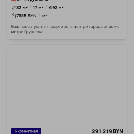
/
/
32 м²
17 м²
6.92 м²
/
7558 BYN
м²
Ваш новая уютная квартире в центре города рядом с
метро Грушевка! ...
291 219 BYN
1-комнатная