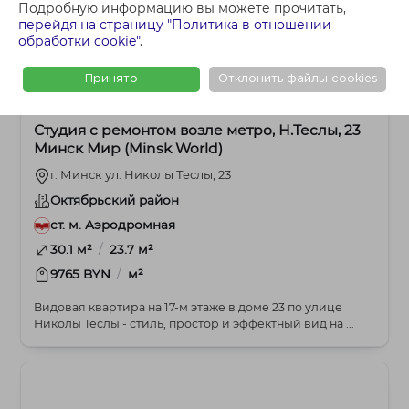
Подробную информацию вы можете прочитать,
перейдя на страницу "Политика в отношении
обработки cookie"
.
Принято
Отклонить файлы cookies
288 000 BYN
1-комнатная
Студия с ремонтом возле метро, Н.Теслы, 23
Минск Мир (Minsk World)
г. Минск ул. Николы Теслы, 23
Октябрьский район
ст. м. Аэродромная
/
30.1 м²
23.7 м²
/
9765 BYN
м²
Видовая квартира на 17‑м этаже в доме 23 по улице
Николы Теслы - стиль, простор и эффектный вид на ...