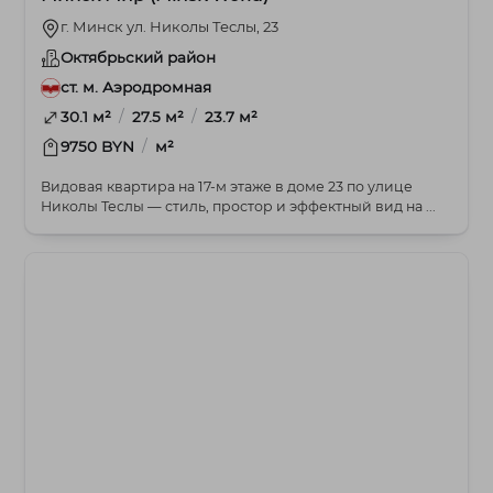
г. Минск ул. Николы Теслы, 23
Октябрьский район
ст. м. Аэродромная
/
/
30.1 м²
27.5 м²
23.7 м²
/
9750 BYN
м²
Видовая квартира на 17‑м этаже в доме 23 по улице
Николы Теслы — стиль, простор и эффектный вид на ...