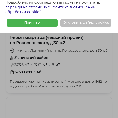
Подробную информацию вы можете прочитать,
перейдя на страницу "Политика в отношении
обработки cookie"
.
Принято
Отклонить файлы cookies
252 300 BYN
1-комнатная
1-комн.квартира (чешский проект)
пр.Рокоссовского, д.30 к.2
г.Минск, Ленинкий р-н пр.Рокоссовского, дом 30 к.2
Ленинский район
/
/
37.76 м²
17.81 м²
7 м²
/
6759 BYN
м²
Продается уютная квартира на 4-м этаже в доме 1982-го
года постройки: Рокоссовского, д.30 к.2 К...