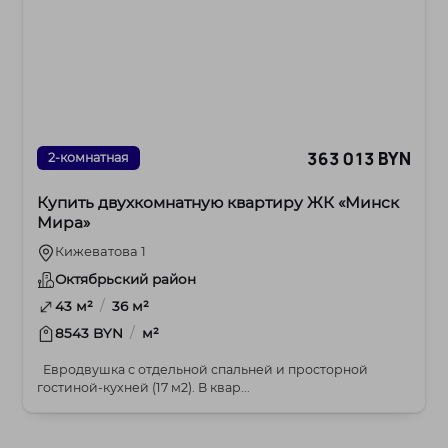
363 013 BYN
2-комнатная
Купить двухкомнатную квартиру ЖК «Минск
Мира»
Кижеватова 1
Октябрьский район
/
43 м²
36 м²
/
8543 BYN
м²
Евродвушка с отдельной спальней и просторной
гостиной-кухней (17 м2). В квар...