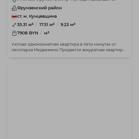
Фрунзенский район
ст. м. Кунцевщина
/
/
35.31 м²
17.51 м²
9.23 м²
/
7908 BYN
м²
Уютная однокомнатная квартира в пяти минутах от
лесопарка Медвежино Продается аккуратная квартира
...