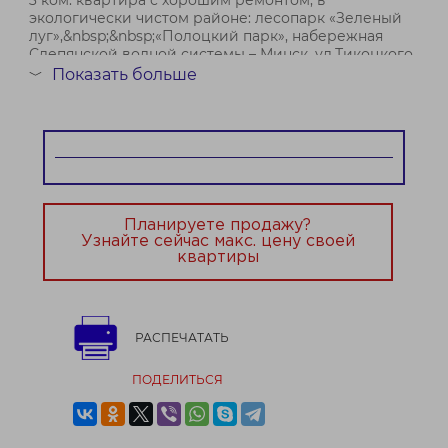
3 ком. квартира с хорошим ремонтом, в
экологически чистом районе: лесопарк «Зеленый
луг»,&nbsp;&nbsp;«Полоцкий парк», набережная
Слепянской водной системы – Минск, ул.Тикоцкого,
14
Показать больше
﹀
1&#41; О доме и квартире
- квартира находится на 6 этаже 9-ти этажного
дома;
- дом распо...
Планируете продажу?
Узнайте сейчас макс. цену своей
квартиры
РАСПЕЧАТАТЬ
ПОДЕЛИТЬСЯ