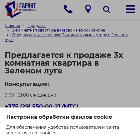
Главная
Продажа
3-комнатная квартира в Первомайском районе
Предлагается к продаже 3х комнатная квартира в Зеленом
луге
Предлагается к продаже 3х
комнатная квартира в
Зеленом луге
Консультация:
9:00 - 21:00 ежедневно
+375 (29) 550-00-21 (МТС)
Настройка обработки файлов cookie
+375 (44) 550-00-71 (A1)
Для обеспечения удобства пользователей сайта
Кол-во просмотров: 463
используются cookies.