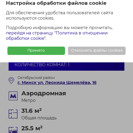
Настройка обработки файлов cookie
Для обеспечения удобства пользователей сайта
используются cookies.
Консультация по кредиту
Подробную информацию вы можете прочитать,
перейдя на страницу "Политика в отношении
Проверить недвижимость
обработки cookie"
.
Оформить сделку
Принято
Отклонить файлы cookies
КОЛИЧЕСТВО КОМНАТ: 1
Октябрьский район
г. Минск ул. Леонида Щемелёва, 16
Аэродромная
Метро
31.6 м²
Общая площадь
25.5 м²