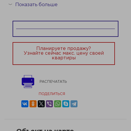
объект без истории проживания. Квартира
Показать больше
﹀
передаётся в состоянии «whitebox» — без отделки,
стяжки,...
Договор № 137/2 от 04.02.2026
Планируете продажу?
Узнайте сейчас макс. цену своей
квартиры
РАСПЕЧАТАТЬ
ПОДЕЛИТЬСЯ