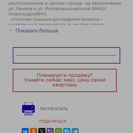
расположенное в центре города - на пересечении
ул. Ленина и ул. Интернациональной &#40;г.
Новогрудок&#41;:
- отличная локация для ведения бизнеса –
оживлённый перекрёсток в центре города
&#40;расположен в 400 м. от центральной
Показать больше
﹀
площади&#41;;
- здание реконструиров...
Планируете продажу?
Узнайте сейчас макс. цену своей
квартиры
РАСПЕЧАТАТЬ
ПОДЕЛИТЬСЯ