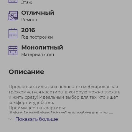
Этаж
Отличный
Ремонт
2016
Год постройки
Монолитный
Материал стен
Описание
Продаётся стильная и полностью меблированная
трёхкомнатная квартира, в которую можно заехать
и жить сразу! Идеальный выбор для тех, кто ищет
комфорт и удобство.
Преимущества квартиры:
•&nbsp;&nbsp;&nbsp;&nbsp;Одни собственники —
чистота сделки и никаких лишних хлопот.
Показать больше
﹀
•&nbsp;&nbsp;&nbsp;&nbsp;Две ра...