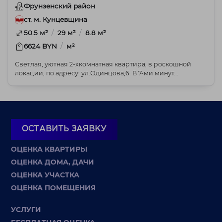
Фрунзенский район
ст. м. Кунцевщина
/
/
50.5 м²
29 м²
8.8 м²
/
6624 BYN
м²
Светлая, уютная 2-хкомнатная квартира, в роскошной
локации, по адресу: ул.Одинцова,6. В 7-ми минут...
ОСТАВИТЬ ЗАЯВКУ
ОЦЕНКА КВАРТИРЫ
ОЦЕНКА ДОМА, ДАЧИ
ОЦЕНКА УЧАСТКА
ОЦЕНКА ПОМЕЩЕНИЯ
УСЛУГИ