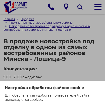
Главная
Продажа
1-комнатная квартира в Ленинском районе
В продаже новостройка под отделку в одном из самых
востребованных районов Минска - Лошица-9
В продаже новостройка под
отделку в одном из самых
востребованных районов
Минска - Лошица-9
Консультация:
9:00 - 21:00 ежедневно
+375 (29) 550-00-21 (МТС)
Настройка обработки файлов cookie
+375 (44) 550-00-71 (A1)
Для обеспечения удобства пользователей сайта
используются cookies.
Кол-во просмотров: 535