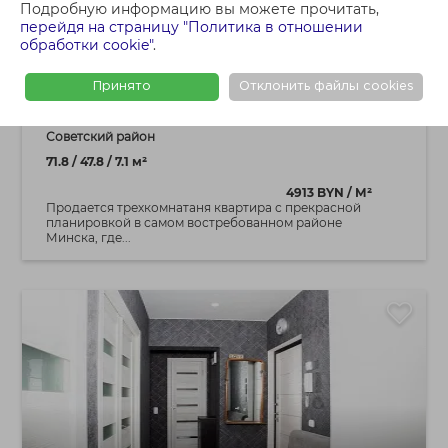
410 000 BYN
Подробную информацию вы можете прочитать,
3 - КОМНАТНАЯ КВАРТИРА
перейдя на страницу "Политика в отношении
обработки cookie"
.
Трехкомнатная квартира по ул.
Восточная,30
Принято
Отклонить файлы cookies
г. Минск ул. Восточная, 30
Советский район
71.8 / 47.8 / 7.1 м²
4913 BYN / М²
Продается трехкомнатаня квартира с прекрасной
планировкой в самом востребованном районе
Минска, где...