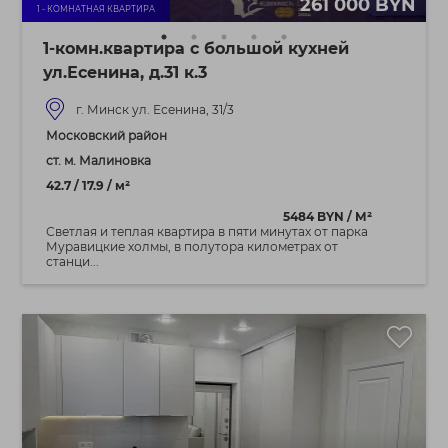
261 000 BYN
1 - КОМНАТНАЯ КВАРТИРА
1-комн.квартира с большой кухней
ул.Есенина, д.31 к.3
г. Минск ул. Есенина, 31/3
Московский район
ст. м. Малиновка
42.7 / 17.9 / м²
5484 BYN / М²
Светлая и теплая квартира в пяти минутах от парка
Муравицкие холмы, в полутора километрах от
станци...