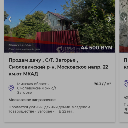
44 500 BYN
Продам дачу , С/Т. Загорье ,
П
Смолевичский р-н, Московское напр. 22
к
км.от МКАД
Минская область
76.3 / / м²
Смолевичский р-н с/т
Загорье
49
Московское направление
Пр
Продается уютный, дачный домик в садовом
пр
товариществе « Загорье » ! В 22 км...
ла