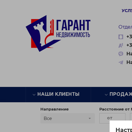
УСЛ
Отде
+3
+3
На
Н
НАШИ КЛИЕНТЫ
ПРОДА
Направление
Расстояние от
Все
Наст