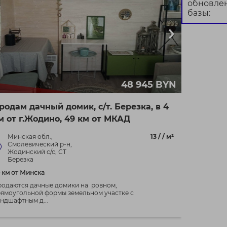
обновле
базы:
48 945 BYN
родам дачный домик, с/т. Березка, в 4
м от г.Жодино, 49 км от МКАД
Минская обл.,
13 / / м²
Смолевический р-н,
Жодинский с/с, СТ
Березка
 км от Минска
одаются дачные домики на ровном,
ямоугольной формы земельном участке с
ндшафтным д...