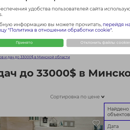
лощадь участка
Район Минской обла
беспечения удобства пользователей сайта использу
Все
.
бную информацию вы можете прочитать,
перейдя н
цу "Политика в отношении обработки cookie"
.
Найти
Сбросить
Принято
Отклонить файлы cookie
ФОТО + КАРТА
ФОТО
КАР
в и дач до 33000$ в Минской области
дач до 33000$ в Минск
Сортировка по цене
>
Найдено
объектов
Дата