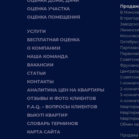
ОЦЕНКА ДОМА, ДАЧИ
стены, лес за забором и урожайные грядки, ...
32
Продаж
ОЦЕНКА УЧАСТКА
В Минске
Да
ОЦЕНКА ПОМЕЩЕНИЯ
жи
В пригор
дв
Заводско
Ленински
УСЛУГИ
Московск
БЕСПЛАТНАЯ ОЦЕНКА
Октябрьс
О КОМПАНИИ
Партизан
Первомай
НАША КОМАНДА
Советски
ВАКАНСИИ
Фрунзенс
Централь
СТАТЬИ
Советски
КОНТАКТЫ
1-комнат
2-комнат
АНАЛИТИКА ЦЕН НА КВАРТИРЫ
3-комнат
ОТЗЫВЫ И ФОТО КЛИЕНТОВ
4-комнат
F.A.Q. – ВОПРОСЫ КЛИЕНТОВ
42 500 BYN
Квартиры
Квартиры
ВЫКУП КВАРТИР
Квартиры
В продаже современная дача в СТ Кветка
Д
СЛОВАРЬ ТЕРМИНОВ
Обмен кв
о
КАРТА САЙТА
Молодечненский
22 / / м²
Продажа 
район,