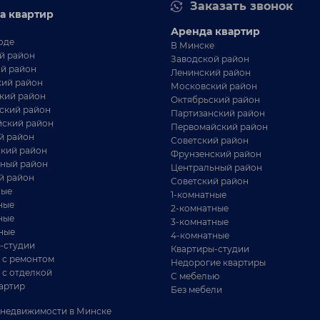
Заказать звонок
 км от Минска
а квартир
ча для тех, кто ищет точку входа в загородную
Аренда квартир
знь с минимальным бюджетом. Продаём не
оде
В Минске
орец, а ...
й район
Заводской район
й район
Ленинский район
ий район
Московский район
кий район
Октябрьский район
ский район
Партизанский район
ский район
Первомайский район
й район
Советский район
кий район
Фрунзенский район
ный район
Центральный район
й район
Советский район
ные
1-комнатные
ные
2-комнатные
ные
3-комнатные
ные
4-комнатные
72 832 BYN
-студии
Квартиры-студии
 с ремонтом
Недорогие квартиры
 с отделкой
С мебелью
ом с печью для вашей семьи. Минская
артир
Без мебели
бл. Молодечненский р-н, д.Бояры
недвижимости в Минске