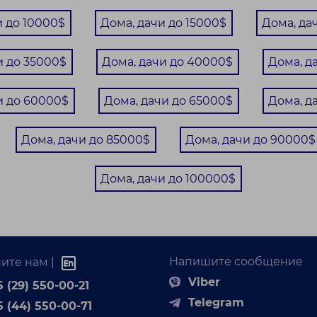
рода. &nb...
и до 10000$
Дома, дачи до 15000$
Дома, да
и до 35000$
Дома, дачи до 40000$
Дома, д
и до 60000$
Дома, дачи до 65000$
Дома, д
Дома, дачи до 85000$
Дома, дачи до 90000$
Дома, дачи до 100000$
17 000 BYN
 продаже садовый домик в СТ Шарик
Минская обл.,
Напишите сообщение
12 / / м²
ите нам |
Пуховичский р-н,
Viber
Пережирский c/с, СТ
 (29) 550-00-21
Шарик
Telegram
5 (44) 550-00-71
ховичское направление