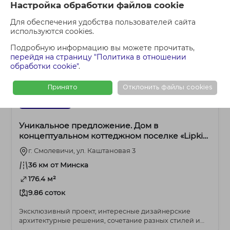
Настройка обработки файлов cookie
Для обеспечения удобства пользователей сайта
используются cookies.
Подробную информацию вы можете прочитать,
перейдя на страницу "Политика в отношении
обработки cookie"
.
Принято
Отклонить файлы cookies
799 095 BYN
Московское
Уникальное предложение. Дом в
концептуальном коттеджном поселке «Lipki
Village» в г. Смолевичи
г. Смолевичи, ул. Каштановая 3
36 км от Минска
176.4 м²
9.86 соток
Эксклюзивный проект, интересные дизайнерские
архитектурные решения, сочетание разных стилей и
матер...