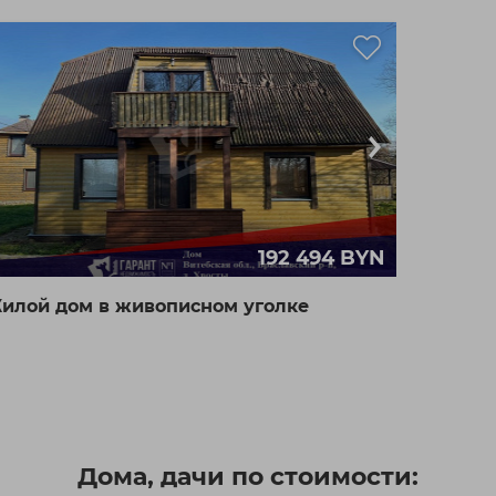
192 494 BYN
илой дом в живописном уголке
рироды между двумя озёрами,
раславский район, деревня Хвосты
Витебская область,
43.5 / / м²
Браславский район,
д.Хвосты, 26
ядельское направление
Дома, дачи по стоимости:
0 км от Минска