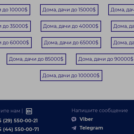
едложение по покупке 165, 8 м.кв общей площади
и до 10000$
Дома, дачи до 15000$
Дома, да
ух строений на участке площадью 13 соток по
вы...
и до 35000$
Дома, дачи до 40000$
Дома, д
и до 60000$
Дома, дачи до 65000$
Дома, д
Дома, дачи до 85000$
Дома, дачи до 90000$
Дома, дачи до 100000$
17 000 BYN
 продаже садовый домик в СТ Шарик
Напишите сообщение
ите нам |
Viber
 (29) 550-00-21
Минская обл.,
12 / / м²
Пуховичский р-н,
Telegram
5 (44) 550-00-71
Пережирский c/с, СТ
Шарик