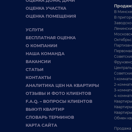
ОЦЕНКА ДОМА, ДАЧИ
Пуховичское направление
Продаж
Пу
ОЦЕНКА УЧАСТКА
16 км от Минска
В Минске
32
ОЦЕНКА ПОМЕЩЕНИЯ
Продам дачу 16 км от Минска, Пуховичское
В пригор
направление, СТ Водолей. Отличные подъездные
Да
Заводско
пути. Садово...
жи
Ленински
УСЛУГИ
дв
Московск
БЕСПЛАТНАЯ ОЦЕНКА
Октябрьс
О КОМПАНИИ
Партизан
Первомай
НАША КОМАНДА
Советски
ВАКАНСИИ
Фрунзенс
Централь
СТАТЬИ
Советски
КОНТАКТЫ
1-комнат
2-комнат
АНАЛИТИКА ЦЕН НА КВАРТИРЫ
3-комнат
ОТЗЫВЫ И ФОТО КЛИЕНТОВ
4-комнат
F.A.Q. – ВОПРОСЫ КЛИЕНТОВ
Квартиры
Квартиры
ВЫКУП КВАРТИР
42 500 BYN
Квартиры
СЛОВАРЬ ТЕРМИНОВ
Обмен кв
В продаже современная дача в СТ Кветка
Д
КАРТА САЙТА
Продажа 
о