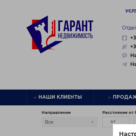
УСЛ
Отде
+3
+3
На
Н
НАШИ КЛИЕНТЫ
ПРОДА
Направление
Расстояние от
Все
Наст