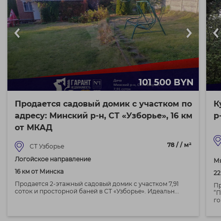
101 500 BYN
Продается садовый домик с участком по
К
адресу: Минский р-н, СТ «Узборье», 16 км
р
от МКАД
78 / / м²
СТ Узборье
Логойское направление
М
16 км от Минска
22
Продается 2-этажный садовый домик с участком 7,91
Пр
соток и просторной баней в СТ «Узборье». Идеальн...
“П
го