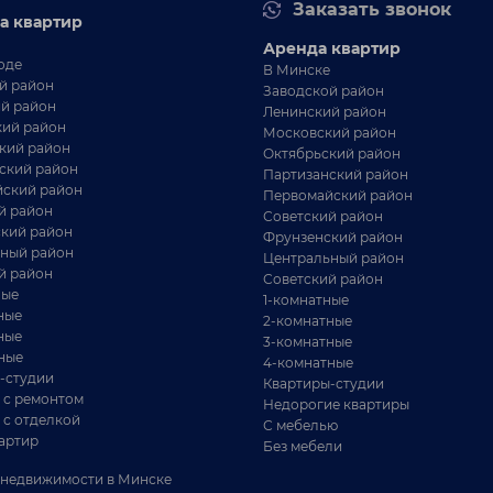
Заказать звонок
а квартир
ховичское направление
Аренда квартир
 км от Минска
оде
В Минске
ча для тех, кто ищет точку входа в загородную
й район
Заводской район
знь с минимальным бюджетом. Продаём не
й район
Ленинский район
орец, а ...
ий район
Московский район
кий район
Октябрьский район
ский район
Партизанский район
ский район
Первомайский район
й район
Советский район
кий район
Фрунзенский район
ный район
Центральный район
й район
Советский район
ные
1-комнатные
ные
2-комнатные
ные
3-комнатные
ные
4-комнатные
-студии
Квартиры-студии
 с ремонтом
Недорогие квартиры
72 832 BYN
 с отделкой
С мебелью
артир
Без мебели
ом с печью для вашей семьи. Минская
недвижимости в Минске
бл. Молодечненский р-н, д.Бояры