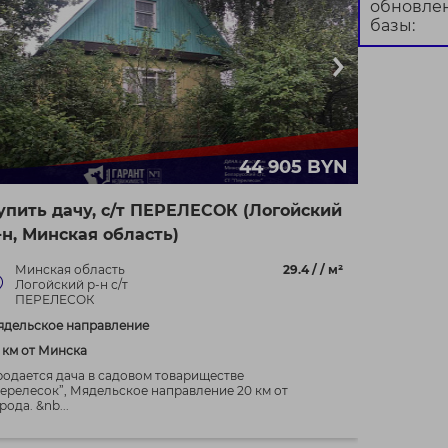
обновле
базы:
44 905 BYN
упить дачу, с/т ПЕРЕЛЕСОК (Логойский
-н, Минская область)
Минская область
29.4 / / м²
Логойский р-н с/т
ПЕРЕЛЕСОК
ядельское направление
 км от Минска
одается дача в садовом товариществе
ерелесок”, Мядельское направление 20 км от
рода. &nb...