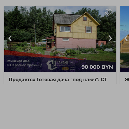
90 000 BYN
Продается Готовая дача "под ключ": СТ
Ж
Красное Урочище, 40 км от МКАД
п
Б
Минская область
57.7 / / м²
Узденский р-н с/т
Красное Урочище
Продается Готовая дача "под ключ": капитальные
стены, лес за забором и урожайные грядки, ...
М
21