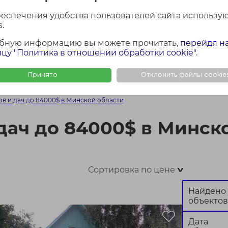
лощадь участка
Район Минской обла
беспечения удобства пользователей сайта использу
Все
.
бную информацию вы можете прочитать,
перейдя н
цу "Политика в отношении обработки cookie"
.
Найти
Сбросить
Принято
Отклонить файлы cookie
ФОТО + КАРТА
ФОТО
КАР
в и дач до 84000$ в Минской области
дач до 84000$ в Минск
Сортировка по цене
>
Найдено
объектов
Дата