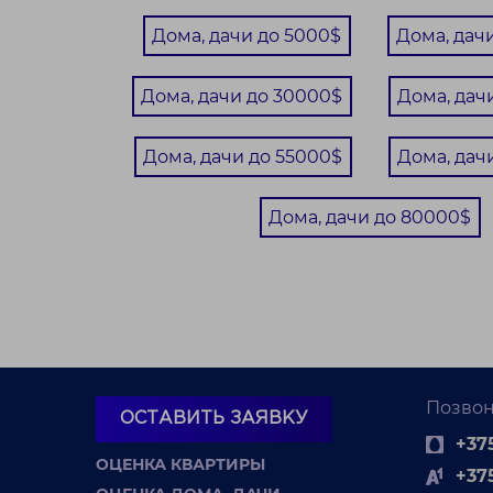
Пр
Дома, дачи до 5000$
Дома, дач
дв
не
Дома, дачи до 30000$
Дома, дач
Дома, дачи до 55000$
Дома, дач
Дома, дачи до 80000$
101 966 BYN
Продаю дачу в СТ Водолей, Пуховичский
В
Позвон
ОСТАВИТЬ ЗАЯВКУ
р-н
+375
ОЦЕНКА КВАРТИРЫ
91.3 / / м²
СТ Водолей
+37