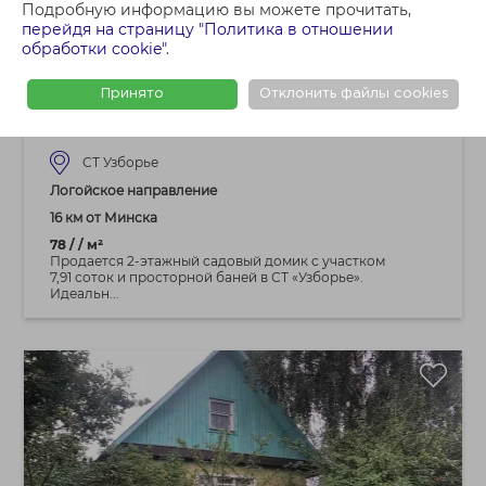
Подробную информацию вы можете прочитать,
101 500 BYN
перейдя на страницу "Политика в отношении
обработки cookie"
.
Продается садовый домик с участком по
адресу: Минский р-н, СТ «Узборье», 16 км
Принято
Отклонить файлы cookies
от МКАД
СТ Узборье
Логойское направление
16 км от Минска
78 / / м²
Продается 2-этажный садовый домик с участком
7,91 соток и просторной баней в СТ «Узборье».
Идеальн...