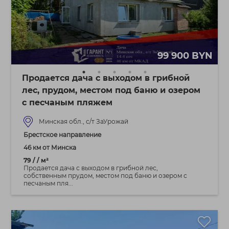
99 900 BYN
Продается дача с выходом в грибной
лес, прудом, местом под баню и озером
с песчаным пляжем
Минская обл., с/т ЗаУрожай
Брестское направление
46 км от Минска
79 / / м²
Продается дача с выходом в грибной лес,
собственным прудом, местом под баню и озером с
песчаным пля...