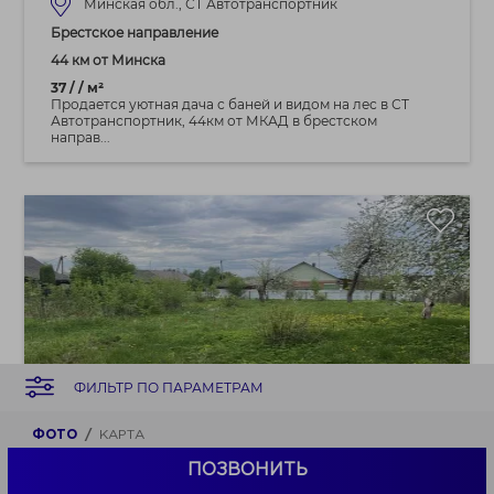
Минская обл., СТ Автотранспортник
Брестское направление
44 км от Минска
37 / / м²
Продается уютная дача с баней и видом на лес в СТ
Автотранспортник, 44км от МКАД в брестском
направ...
ФИЛЬТР ПО ПАРАМЕТРАМ
98 500 BYN
ФОТО
КАРТА
ПОЗВОНИТЬ
Продается земельный участок с домом