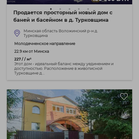
Продается просторный новый дом с
баней и басейном в д. Турковщина
Минская область Воложинский р-н д.
Турковщина
Молодечненское направление
22.9 км от Минска
227 / / м²
Этот дом - идеальный баланс между уединением и
доступностью. Расположение в живописной
Турковщине д...