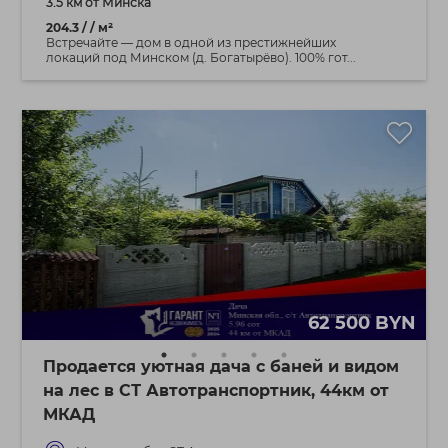
3.5 км от Минска
204.3 / / м²
Встречайте — дом в одной из престижнейших
локаций под Минском (д. Богатырёво). 100% гот...
62 500 BYN
Продается уютная дача с баней и видом
на лес в СТ Автотранспортник, 44км от
МКАД