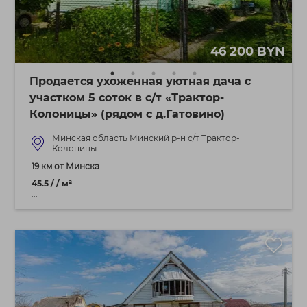
46 200 BYN
Продается ухоженная уютная дача с
участком 5 соток в с/т «Трактор-
Колоницы» (рядом с д.Гатовино)
Минская область Минский р-н с/т Трактор-
Колоницы
19 км от Минска
45.5 / / м²
...