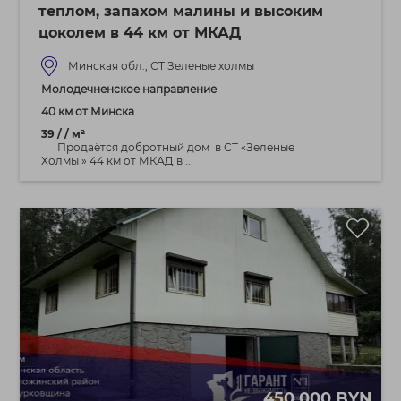
теплом, запахом малины и высоким
цоколем в 44 км от МКАД
Минская обл., СТ Зеленые холмы
Молодечненское направление
40 км от Минска
39 / / м²
Продаётся добротный дом в СТ «Зеленые
Холмы » 44 км от МКАД в ...
450 000 BYN