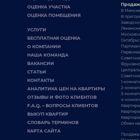
Продаж
ОЦЕНКА УЧАСТКА
406 994 BYN
В Минске
Молодечненское
ОЦЕНКА ПОМЕЩЕНИЯ
В пригор
Заводско
Купить дом, аг. Петришки (Минский р-н,
П
Ленински
УСЛУГИ
Минская область)
К
Московск
БЕСПЛАТНАЯ ОЦЕНКА
Октябрьс
аг. Петришки (Минский р-н, Минская область)
О КОМПАНИИ
Партизан
18 км от Минска
Первомай
НАША КОМАНДА
Советски
98.5 м²
ВАКАНСИИ
Фрунзенс
18 соток
Централь
СТАТЬИ
Советски
Мечта настоящего хозяина и конeчно настоящей
П
КОНТАКТЫ
1-комнат
хозяйки, дом находится на участке 18-ти сотоках
н
2-комнат
АНАЛИТИКА ЦЕН НА КВАРТИРЫ
земли,...
В
3-комнат
ОТЗЫВЫ И ФОТО КЛИЕНТОВ
4-комнат
F.A.Q. – ВОПРОСЫ КЛИЕНТОВ
Квартиры
Квартиры
ВЫКУП КВАРТИР
Квартиры
СЛОВАРЬ ТЕРМИНОВ
Обмен кв
КАРТА САЙТА
Продажа 