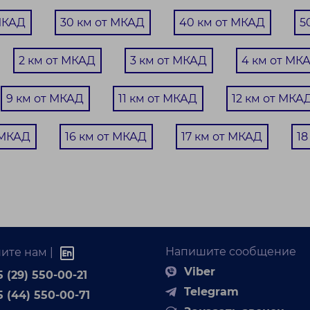
Минская область Логойский р-н с/т ПЕРЕЛЕСОК
МКАД
30 км от МКАД
40 км от МКАД
5
22 км от Минска
29.4 м²
2 км от МКАД
3 км от МКАД
4 км от МК
6.2 соток
родается дача в садовом товариществе
9 км от МКАД
11 км от МКАД
12 км от МКА
Перелесок”, Мядельское направление 20 км от
рода. &nb...
 МКАД
16 км от МКАД
17 км от МКАД
18
Напишите сообщение
ите нам |
Viber
 (29) 550-00-21
Telegram
5 (44) 550-00-71