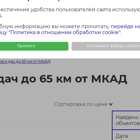
лощадь участка
Район Минской обла
беспечения удобства пользователей сайта использу
Все
.
бную информацию вы можете прочитать,
перейдя н
цу "Политика в отношении обработки cookie"
.
Найти
Сбросить
Принято
Отклонить файлы cookie
ФОТО + КАРТА
ФОТО
КАР
в и дач до 65 км от МКАД
дач до 65 км от МКАД
Сортировка по цене
>
Найдено
объектов
Дата