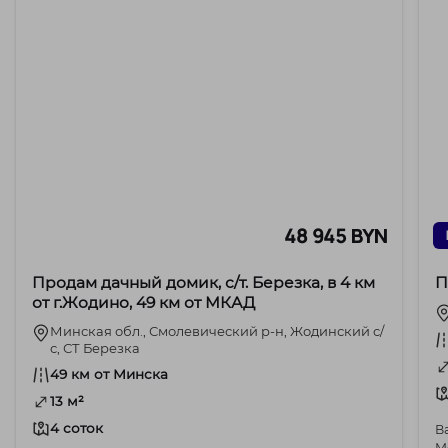
48 945 BYN
Продам дачный домик, с/т. Березка, в 4 км
П
от г.Жодино, 49 км от МКАД
Минская обл., Смолевический р-н, Жодинский с/
с, СТ Березка
49 км от Минска
13 м²
4 соток
В
Мол