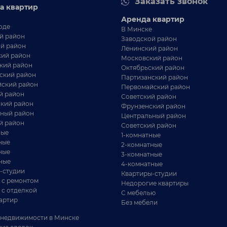
Заказать звонок
а квартир
344 016 BYN
Логойское
Аренда квартир
оде
В Минске
й район
Заводской район
родам новый, просторный дом в деревни
й район
Ленинский район
узевичи, в 40 км от МКАД
ий район
Московский район
кий район
д. Кузевичи, ул. Центральная
Октябрьский район
ский район
Партизанский район
40 км от Минска
ский район
Первомайский район
й район
213 м²
Советский район
кий район
Фрунзенский район
25 соток
ный район
Центральный район
й район
Советский район
родам новый, просторный дом в Логойском
ные
1-комнатные
аправлении в деревни Кузевичи, в 40 км от МКАД.
ные
2-комнатные
 шаговой...
ные
3-комнатные
ные
4-комнатные
-студии
Квартиры-студии
 с ремонтом
Недорогие квартиры
 с отделкой
С мебелью
артир
Без мебели
недвижимости в Минске