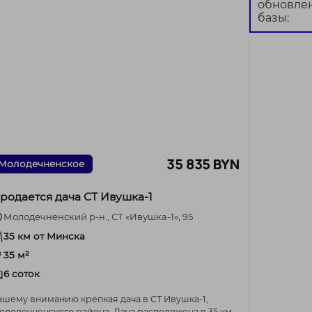
обновле
базы:
35 835 BYN
Молодечненское
родается дача СТ Ивушка-1
Молодечненский р-н., СТ «Ивушка-1», 95
35 км от Минска
35 м²
6 соток
ашему вниманию крепкая дача в СТ Ивушка-1,
одечненского района. Дача расположена в 35 км.