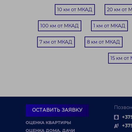
МКАД
СТ Узборье
10 км от МКАД
20 км от 
16 км от Минска
78 м²
100 км от МКАД
1 км от МКАД
7 соток
Продается 2-этажный садовый домик с участком 7,91
П
7 км от МКАД
8 км от МКАД
соток и просторной баней в СТ «Узборье». Идеальн...
“
го
15 км от
Позвон
ОСТАВИТЬ ЗАЯВКУ
+375
ОЦЕНКА КВАРТИРЫ
+37
ОЦЕНКА ДОМА, ДАЧИ