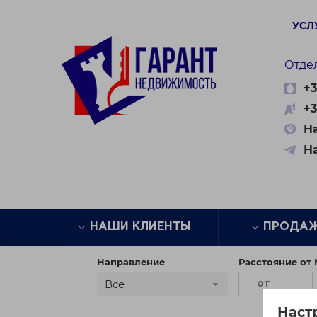
УСЛ
Отде
+3
+3
На
Н
НАШИ КЛИЕНТЫ
ПРОДА
Направление
Расстояние от
Все
Наст