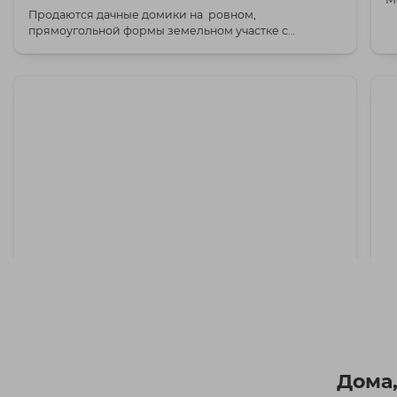
Продаются дачные домики на ровном,
о..
прямоугольной формы земельном участке с
ландшафтным д...
101 500 BYN
Логойское
Продается садовый домик с участком по
К
Дома,
адресу: Минский р-н, СТ «Узборье», 16 км от
н