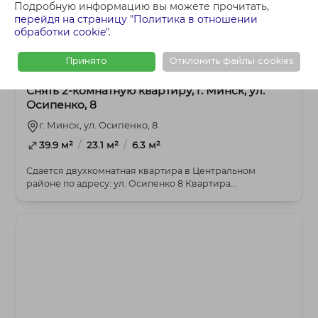
Подробную информацию вы можете прочитать,
перейдя на страницу "Политика в отношении
обработки cookie"
.
1 400 BYN
2-комнатная
Принято
Отклонить файлы cookies
Снять 2-комнатную квартиру, г. Минск, ул.
Осипенко, 8
г. Минск, ул. Осипенко, 8
/
/
39.9 м²
23.1 м²
6.3 м²
Сдается двухкомнатная квартира в Центральном
районе по адресу: ул. Осипенко 8 Квартира
расположена ...